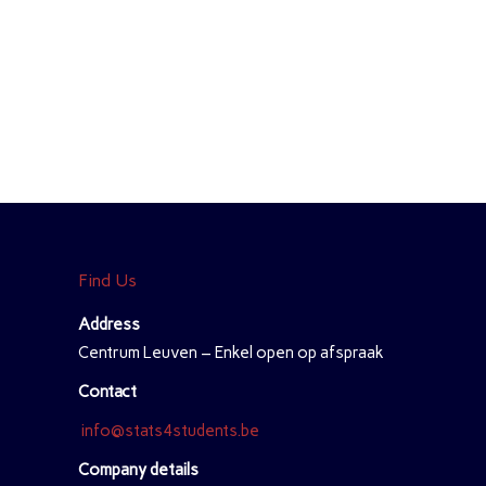
Find Us
Address
Centrum Leuven – Enkel open op afspraak
Contact
info@stats4students.be
Company details